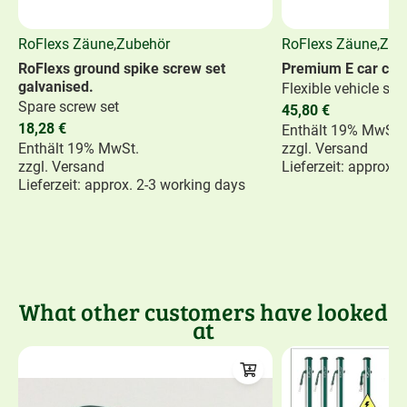
RoFlexs Zäune
,
Zubehör
RoFlexs Zäune
,
Zub
RoFlexs ground spike screw set
Premium E car con
galvanised.
Flexible vehicle sol
Spare screw set
45,80
€
18,28
€
Enthält 19% MwSt.
Enthält 19% MwSt.
zzgl.
Versand
zzgl.
Versand
Lieferzeit: approx.
Lieferzeit: approx. 2-3 working days
What other customers have looked
at