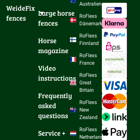
Australien
WeideFix 
Large horse 
fences
RoFlexs
fences
Dänemark
RoFlexs
Horse 
Finnland
magazine
RoFlexs
France
Video 
RoFlexs
instructions
Great
Britain
Frequently 
RoFlexs
asked 
New
questions
Zealand
RoFlexs
Service + 
Netherlands