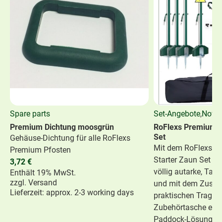
Spare parts
Set-Angebote
,
Novel
Premium Dichtung moosgrün
RoFlexs Premium E
Set
Gehäuse-Dichtung für alle RoFlexs
Mit dem RoFlexs P
Premium Pfosten
Starter Zaun Set bi
3,72
€
völlig autarke, Ta
Enthält 19% MwSt.
zzgl.
Versand
und mit dem Zusatz
Lieferzeit: approx. 2-3 working days
praktischen Traget
Zubehörtasche eine
Paddock-Lösung.