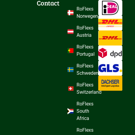
Contact
RoFlexs
Norwegen
RoFlexs
Austria
RoFlexs
Portugal
RoFlexs
Schweden
RoFlexs
Switzerland
RoFlexs
South
Africa
RoFlexs