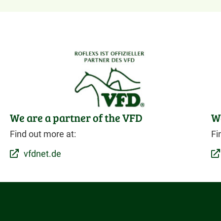
We are a partner of the VFD
We
Find out more at:
Fi
vfdnet.de