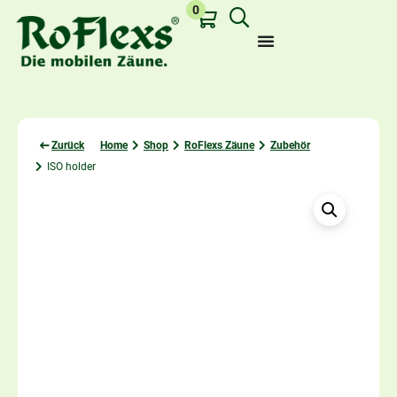
0
Zurück
Home
Shop
RoFlexs Zäune
Zubehör
ISO holder
Last viewed: