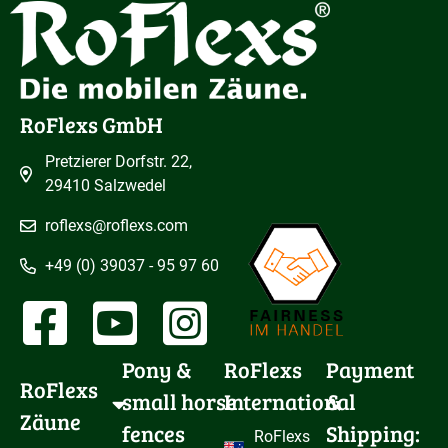
RoFlexs GmbH
Pretzierer Dorfstr. 22,
29410 Salzwedel
roflexs@roflexs.com
+49 (0) 39037 - 95 97 60
Pony & 
RoFlexs
Payment
RoFlexs 
small horse 
International
&
Zäune
fences
Shipping:
RoFlexs