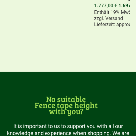
1.777,00
€
1.697,
Enthält 19% MwSt.
zzgl.
Versand
Lieferzeit: approx.
No suitable
Fence tape height
with you?
It is important to us to support you with all our
knowledge and experience when shopping. We are