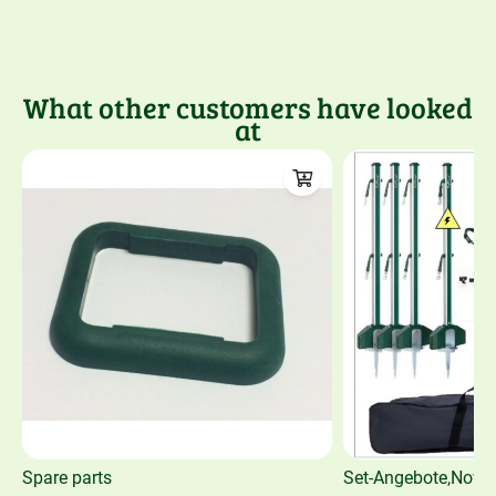
What other customers have looked
at
Spare parts
Set-Angebote
,
Novel