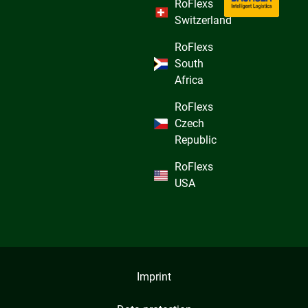
RoFlexs
Switzerland
RoFlexs
South
Africa
RoFlexs
Czech
Republic
RoFlexs
USA
Imprint