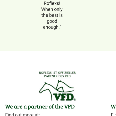
Roflexs!
When only
the best is
good
enough."
We are a partner of the VFD
We
Find out more at:
Fi