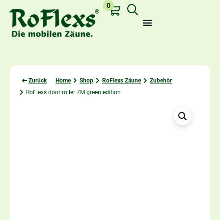
0
Zurück
Home
Shop
RoFlexs Zäune
Zubehör
RoFlexs door roller 7M green edition
Last viewed: