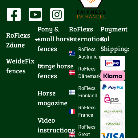
Pony & 
RoFlexs
Payment
RoFlexs 
small horse 
International
&
Zäune
fences
Shipping:
RoFlexs
Australien
WeideFix 
Large horse 
fences
RoFlexs
fences
Dänemark
RoFlexs
Horse 
Finnland
magazine
RoFlexs
France
Video 
RoFlexs
instructions
Great