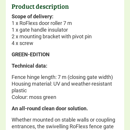
Product description
Scope of delivery:
1 x RoFlexs door roller 7 m
1 x gate handle insulator
2 x mounting bracket with pivot pin
4 x screw
GREEN-EDITION
Technical data:
Fence hinge length: 7 m (closing gate width)
Housing material: UV and weather-resistant
plastic
Colour: moss green
An all-round clean door solution.
Whether mounted on stable walls or coupling
entrances, the swivelling RoFlexs fence gate