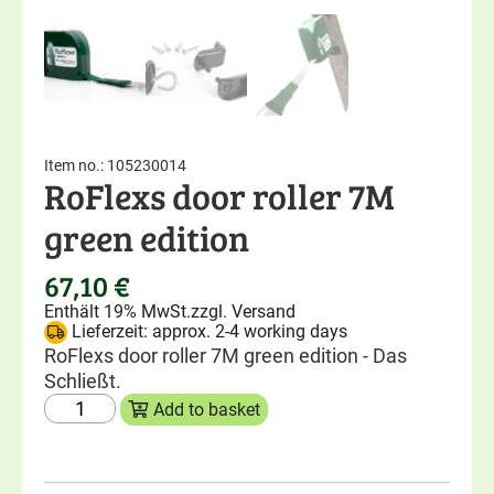
RoFlexs Zäune
,
Basic Serie
,
RoFlexs Zäune
,
Basic
Pony & small horse fences
Pony & small horse 
RoFlexs Basic 98 fence post
RoFlexs Basic 145 f
Item no.: 105230014
Ideal for Shetland ponies
Ideal for small horse
RoFlexs door roller 7M
168,00
€
172,00
€
green edition
Enthält 19% MwSt.
Enthält 19% MwSt.
zzgl.
Versand
zzgl.
Versand
Lieferzeit: approx. 5-8 working days
Lieferzeit: approx. 5
67,10
€
Enthält 19% MwSt.
zzgl.
Versand
Lieferzeit: approx. 2-4 working days
RoFlexs door roller 7M green edition - Das
Schließt.
Add to basket