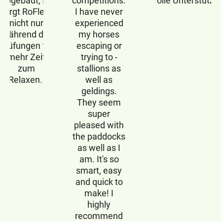
abgebaut, so
competitions.
wertvolle Unterstützu
sorgt RoFlexs
I have never
nicht nur
experienced
während der
my horses
Prüfungen für
escaping or
mehr Zeit
trying to -
zum
stallions as
Relaxen.
well as
geldings.
They seem
super
pleased with
the paddocks
as well as I
am. It's so
smart, easy
and quick to
make! I
highly
recommend