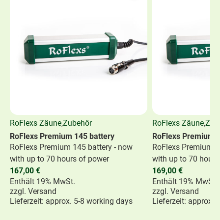
RoFlexs Zäune
,
Zubehör
RoFlexs Zäune
,
Zub
RoFlexs Premium 145 battery
RoFlexs Premium 1
RoFlexs Premium 145 battery - now
RoFlexs Premium 16
with up to 70 hours of power
with up to 70 hours
167,00
€
169,00
€
Enthält 19% MwSt.
Enthält 19% MwSt.
zzgl.
Versand
zzgl.
Versand
Lieferzeit: approx. 5-8 working days
Lieferzeit: approx.