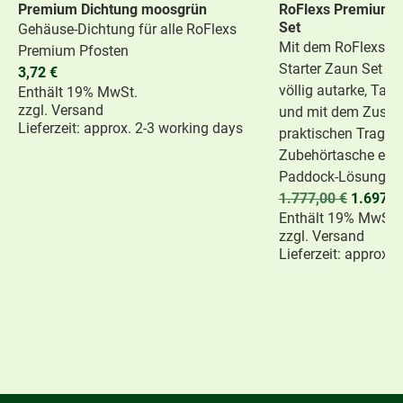
Premium Dichtung moosgrün
RoFlexs Premium E
Set
Gehäuse-Dichtung für alle RoFlexs
Mit dem RoFlexs P
Premium Pfosten
Starter Zaun Set bi
3,72
€
völlig autarke, Ta
Enthält 19% MwSt.
zzgl.
Versand
und mit dem Zusatz
Lieferzeit: approx. 2-3 working days
praktischen Traget
Zubehörtasche eine
Paddock-Lösung.
1.777,00
€
1.697,
Enthält 19% MwSt.
zzgl.
Versand
Lieferzeit: approx.