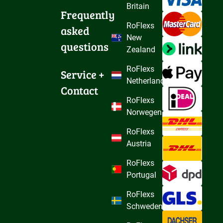
Britain
Frequently 
RoFlexs
asked 
New
questions
Zealand
RoFlexs
Service + 
Netherlands
Contact
RoFlexs
Norwegen
RoFlexs
Austria
RoFlexs
Portugal
RoFlexs
Schweden