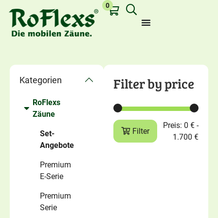
0
Filter by price
Kategorien
RoFlexs
Last viewed:
Zäune
Preis:
0 €
-
Filter
Set-
1.700 €
Angebote
Premium
E-Serie
Premium
Serie