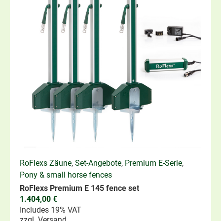
RoFlexs Zäune
,
Set-Angebote
,
Premium E-Serie
,
Pony & small horse fences
RoFlexs Premium E 145 fence set
1.404,00
€
Includes 19% VAT
zzgl.
Versand