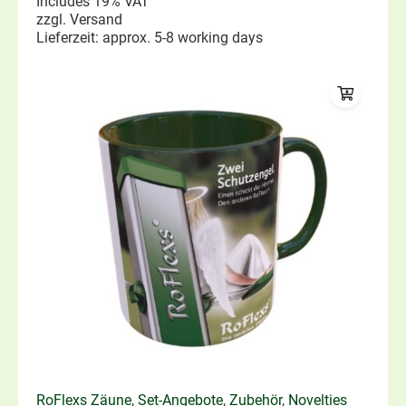
Includes 19% VAT
zzgl.
Versand
Lieferzeit: approx. 5-8 working days
RoFlexs Zäune
,
Set-Angebote
,
Zubehör
,
Novelties