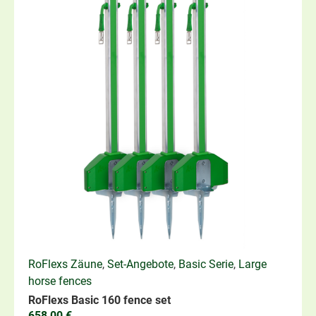
RoFlexs Zäune
,
Set-Angebote
,
Basic Serie
,
Large
horse fences
RoFlexs Basic 160 fence set
658,00
€