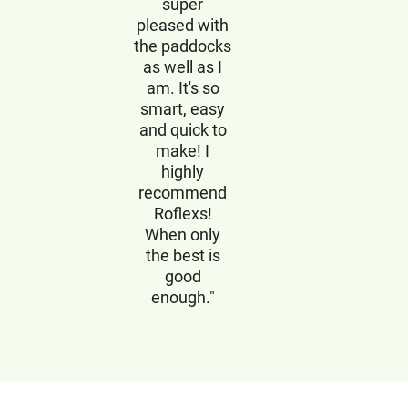
super
pleased with
the paddocks
as well as I
am. It's so
smart, easy
and quick to
make! I
highly
recommend
Roflexs!
When only
the best is
good
enough."