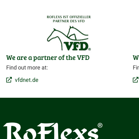
We are a partner of the VFD
We
Find out more at:
Fi
vfdnet.de