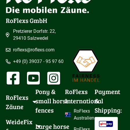
RoFlexs GmbH
Pretzierer Dorfstr. 22,
29410 Salzwedel
roflexs@roflexs.com
+49 (0) 39037 - 95 97 60
Pony & 
RoFlexs
Payment
RoFlexs 
small horse 
International
&
Zäune
fences
Shipping:
RoFlexs
Australien
WeideFix 
Large horse 
RoFlexs