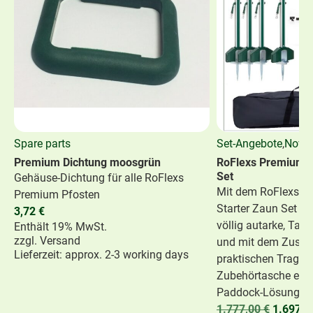
Spare parts
Set-Angebote
,
Novel
Premium Dichtung moosgrün
RoFlexs Premium E
Set
Gehäuse-Dichtung für alle RoFlexs
Mit dem RoFlexs P
Premium Pfosten
Starter Zaun Set bi
3,72
€
völlig autarke, Ta
Enthält 19% MwSt.
zzgl.
Versand
und mit dem Zusatz
Lieferzeit: approx. 2-3 working days
praktischen Traget
Zubehörtasche eine
Paddock-Lösung.
1.777,00
€
1.697,