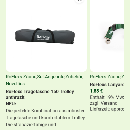
RoFlexs Zäune
,
Set-Angebote
,
Zubehör
,
RoFlexs Zäune
,
Zub
Novelties
RoFlexs Lanyard
1,88
€
RoFlexs Tragetasche 150 Trolley
anthrazit
Enthält 19% MwSt.
zzgl.
Versand
NEU:
Lieferzeit: approx.
Die perfekte Kombination aus robuster
Tragetasche und komfortablem Trolley.
Die strapazierfähige und