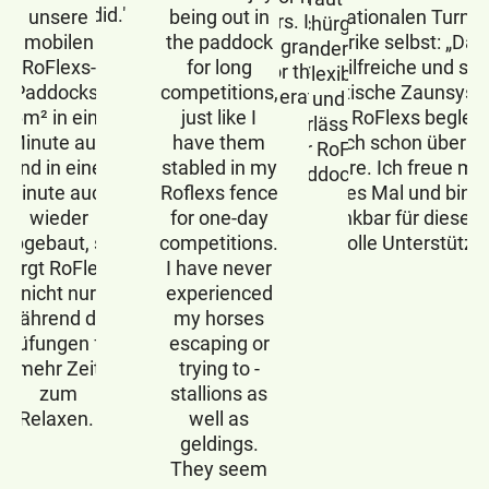
did."
unsere
being out in
internationalen Turnie
years. I am
Schürger
mobilen
the paddock
Ulrike selbst: „Das
very grateful
besonders auf
RoFlexs-
for long
hilfreiche und so
for this
die Flexibilität
Paddocks.
competitions,
praktische Zaunsys
cooperation."
und
56m² in einer
just like I
von RoFlexs begleit
Zuverlässigkeit
Minute auf-
have them
mich schon über 1
ihrer RoFlexs
und in einer
stabled in my
Jahre. Ich freue mi
Paddocks.
Minute auch
Roflexs fence
jedes Mal und bin s
wieder
for one-day
dankbar für diese s
abgebaut, so
competitions.
wertvolle Unterstützu
sorgt RoFlexs
I have never
nicht nur
experienced
während der
my horses
Prüfungen für
escaping or
mehr Zeit
trying to -
zum
stallions as
Relaxen.
well as
geldings.
They seem