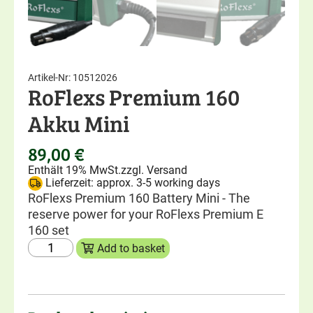
RoFlexs Zäune
,
Basic Serie
,
RoFlexs Zäune
,
Basic
Pony & small horse fences
Pony & small horse 
Artikel-Nr: 10512026
RoFlexs Premium 160
RoFlexs Basic 98 fence post
RoFlexs Basic 145 f
Ideal for Shetland ponies
Ideal for small horse
Akku Mini
168,00
€
172,00
€
Enthält 19% MwSt.
Enthält 19% MwSt.
89,00
€
zzgl.
Versand
zzgl.
Versand
Enthält 19% MwSt.
zzgl.
Versand
Lieferzeit: approx. 5-8 working days
Lieferzeit: approx. 5
Lieferzeit: approx. 3-5 working days
RoFlexs Premium 160 Battery Mini - The
reserve power for your RoFlexs Premium E
160 set
Add to basket