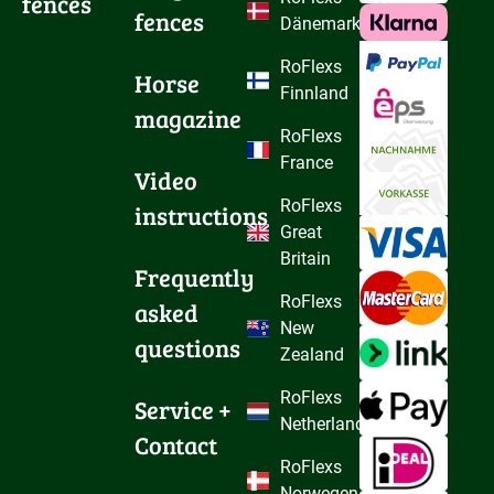
fences
fences
Dänemark
RoFlexs
Horse 
Finnland
magazine
RoFlexs
France
Video 
RoFlexs
instructions
Great
Britain
Frequently 
RoFlexs
asked 
New
questions
Zealand
RoFlexs
Service + 
Netherlands
Contact
RoFlexs
Norwegen