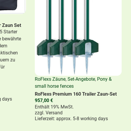
r Zaun Set
 Starter
e bewährte
 dem
aktischen
quem zu
für
RoFlexs Zäune
,
Set-Angebote
,
Pony &
small horse fences
RoFlexs Premium 160 Trailer Zaun-Set
g days
957,00
€
Enthält 19% MwSt.
zzgl.
Versand
Lieferzeit: approx. 5-8 working days