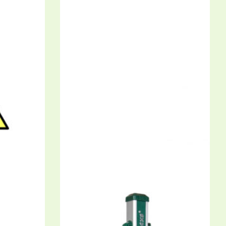
e
,
Pony &
RoFlexs Zäune
,
Premium Serie
,
Pony &
small horse fences
ost
RoFlexs Premium 145 fence post
Ideal for small horses up to 155 cm.
234,00
€
Enthält 19% MwSt.
zzgl.
Versand
g days
Lieferzeit: approx. 5-8 working days