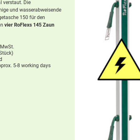
 verstaut. Die
ähige und wasserabweisende
getasche 150 für den
on
vier RoFlexs 145 Zaun
 MwSt.
Stück)
d
approx. 5-8 working days
une
,
Basic Serie
,
Pony & small
RoFlexs Zäune
,
Premium Seri
s
small horse fences
ic 145 fence post
RoFlexs Premium 98 fence p
all horses up to 155 cm.
Ideal for Shetland ponies
228,00
€
 MwSt.
Enthält 19% MwSt.
d
zzgl.
Versand
approx. 5-8 working days
Lieferzeit: approx. 5-8 workin