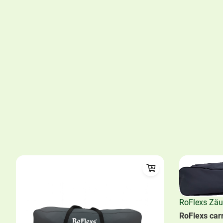
RoFlexs Zä
RoFlexs carr