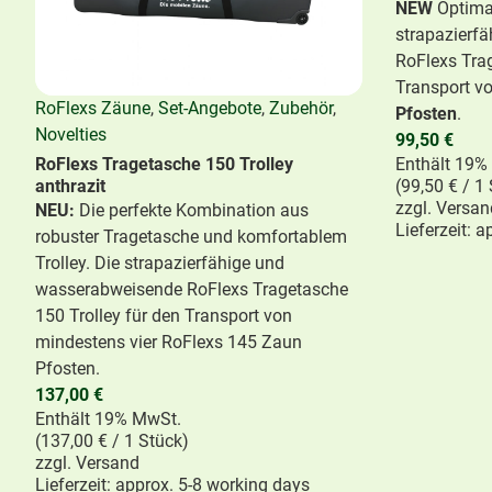
NEW
Optimal
strapazierf
RoFlexs Tra
Transport v
RoFlexs Zäune
,
Set-Angebote
,
Zubehör
,
Pfosten
.
Novelties
99,50
€
RoFlexs Tragetasche 150 Trolley
Enthält 19%
anthrazit
(
99,50
€
/ 1 
zzgl.
Versan
NEU:
Die perfekte Kombination aus
Lieferzeit: 
robuster Tragetasche und komfortablem
Trolley. Die strapazierfähige und
RoFlexs Zäune
,
Basic Serie
,
Pony & small
RoFlexs Zä
wasserabweisende RoFlexs Tragetasche
horse fences
horse fence
150 Trolley für den Transport von
RoFlexs Basic 98 fence post
RoFlexs Bas
mindestens vier RoFlexs 145 Zaun
Ideal for Shetland ponies
Ideal for sm
Pfosten.
168,00
€
172,00
€
137,00
€
Enthält 19% MwSt.
Enthält 19%
Enthält 19% MwSt.
zzgl.
Versand
zzgl.
Versan
(
137,00
€
/ 1 Stück)
Lieferzeit: approx. 5-8 working days
Lieferzeit: 
zzgl.
Versand
Lieferzeit: approx. 5-8 working days