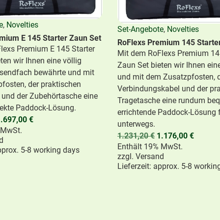
e
,
Novelties
Set-Angebote
,
Novelties
mium E 145 Starter Zaun Set
RoFlexs Premium 145 Starte
lexs Premium E 145 Starter
Mit dem RoFlexs Premium 145
ten wir Ihnen eine völlig
Zaun Set bieten wir Ihnen ein
usendfach bewährte und mit
und mit dem Zusatzpfosten,
fosten, der praktischen
Verbindungskabel und der pr
 und der Zubehörtasche eine
Tragetasche eine rundum be
ekte Paddock-Lösung.
errichtende Paddock-Lösung 
.697,00
€
unterwegs.
 MwSt.
1.231,20
€
1.176,00
€
d
Enthält 19% MwSt.
approx. 5-8 working days
zzgl.
Versand
Lieferzeit: approx. 5-8 workin