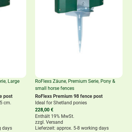
e RoFlexs driving team ever since
 25, 2021
agram
an now also find RoFlexs on Instagram
rie
,
Large
RoFlexs Zäune
,
Premium Serie
,
Pony &
small horse fences
e post
RoFlexs Premium 98 fence post
55 cm.
Ideal for Shetland ponies
228,00
€
Enthält 19% MwSt.
zzgl.
Versand
g days
Lieferzeit: approx. 5-8 working days