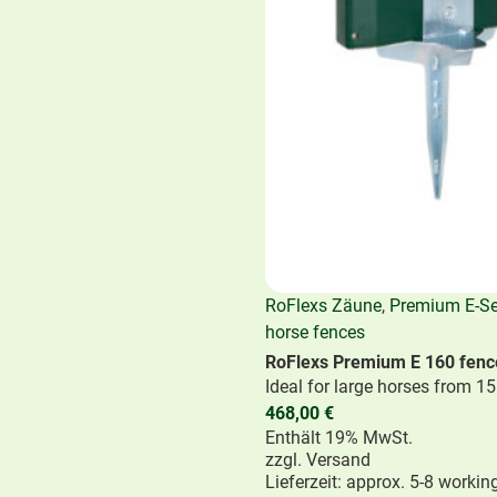
as th
February
V. auf der Partner &
Inst
You c
, we are sending you
RoFlexs Zäune
,
Premium E-Se
horse fences
RoFlexs Premium E 160 fenc
Ideal for large horses from 1
468,00
€
Enthält 19% MwSt.
zzgl.
Versand
Lieferzeit: approx. 5-8 workin