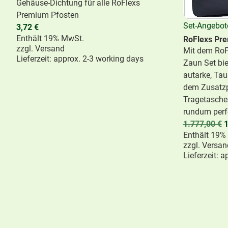
Gehäuse-Dichtung für alle RoFlexs
Premium Pfosten
Set-Angebot
3,72
€
Enthält 19% MwSt.
RoFlexs Pre
zzgl.
Versand
Mit dem RoF
Lieferzeit: approx. 2-3 working days
Zaun Set bie
autarke, Ta
dem Zusatzp
Tragetasche
rundum perf
1.777,00
€
1
Enthält 19%
zzgl.
Versan
Lieferzeit: 