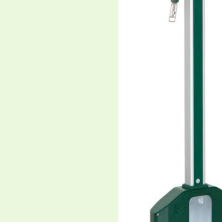
ar articles from our horse mag
March 1
ith mobile RoFlexs
Padd
anim
 with RoFlexs pasture
An in
ies
our pa
load-b
May 30,
 a great help in
RoFl
Schm
rateful for the quick and
Since 
ong car journeys.
drivi