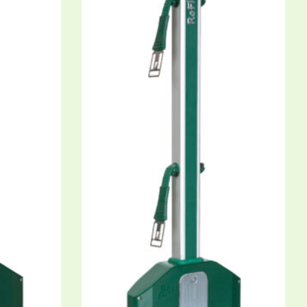
azine:
0, 2021
ock slabs for equestrian sports and
al husbandry
novative combination of shape and material gives
ddock panels / riding arena grids an extremely high
earing capacity combined with high elasticity.
 2010
exs unterstützt das Fahrteam von Ulrike
idt
2010, RoFlexs has been supporting Ulrike Firk's
ng team, which has continued to be very successful