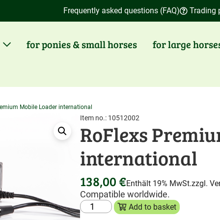
Frequently asked questions (FAQ)
Trading 
for ponies & small horses
for large horse
emium Mobile Loader international
Item no.: 10512002
Last viewed:
RoFlexs Premiu
international
138,00
€
Enthält 19% MwSt.
zzgl.
Ve
Compatible worldwide.
Add to basket