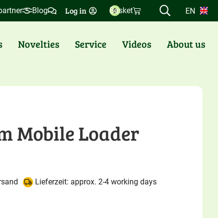
Log in
partner
Blog
Basket
EN
0
s
Novelties
Service
Videos
About us
m Mobile Loader
rsand
Lieferzeit: approx. 2-4 working days