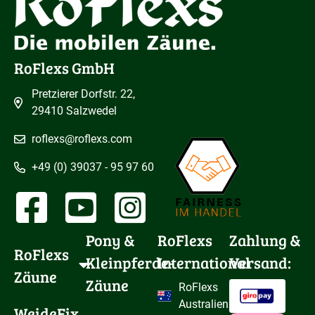
RoFlexs GmbH
Pretzierer Dorfstr. 22,
29410 Salzwedel
roflexs@roflexs.com
+49 (0) 39037 - 95 97 60
Pony & 
RoFlexs
Zahlung &
RoFlexs 
Kleinpferde-
International
Versand:
Zäune
Zäune
RoFlexs
Australien
WeideFix 