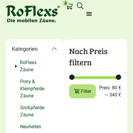
0
Nach Preis
Kategorien
filtern
RoFlexs
Zuletzt angesehen:
Zäune
Pony &
Preis:
80 €
Kleinpferde-
Filter
—
340 €
Zäune
Großpferde-
Zäune
Neuheiten