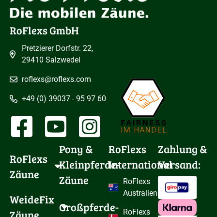
RoFlexs GmbH
Pretzierer Dorfstr. 22,
29410 Salzwedel
roflexs@roflexs.com
+49 (0) 39037 - 95 97 60
Pony & 
RoFlexs
Zahlung &
RoFlexs 
Kleinpferde-
International
Versand:
Zäune
Zäune
RoFlexs
Australien
WeideFix 
Großpferde-
Zäune
RoFlexs