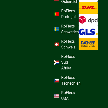
Österreich
RoFlexs
Portugal
RoFlexs
Schweden
RoFlexs
Schweiz
RoFlexs
Süd
Afrika
RoFlexs
Tschechien
RoFlexs
USA