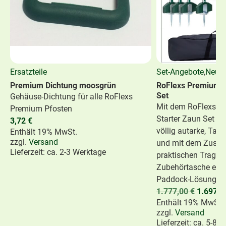
Ersatzteile
Set-Angebote
,
Neuhe
Premium Dichtung moosgrün
RoFlexs Premium E
Set
Gehäuse-Dichtung für alle RoFlexs
Mit dem RoFlexs P
Premium Pfosten
Starter Zaun Set bi
3,72
€
völlig autarke, Ta
Enthält 19% MwSt.
zzgl.
Versand
und mit dem Zusatz
Lieferzeit: ca. 2-3 Werktage
praktischen Traget
Zubehörtasche eine
Paddock-Lösung.
1.777,00
€
1.697,
Enthält 19% MwSt.
zzgl.
Versand
Lieferzeit: ca. 5-8 