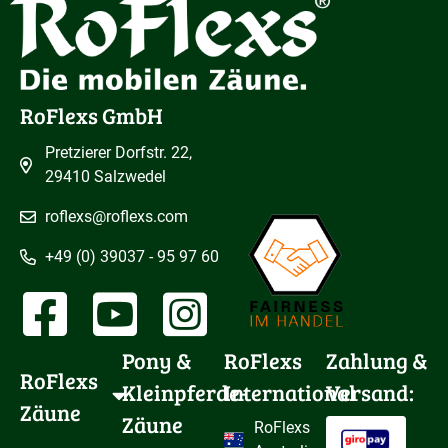
RoFlexs GmbH
Pretzierer Dorfstr. 22,
29410 Salzwedel
roflexs@roflexs.com
+49 (0) 39037 - 95 97 60
Pony & 
RoFlexs
Zahlung &
RoFlexs 
Kleinpferde-
International
Versand:
Zäune
Zäune
RoFlexs