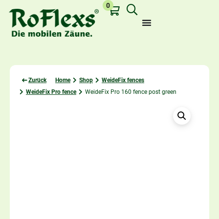
0
Zurück
Home
Shop
WeideFix fences
WeideFix Pro fence
WeideFix Pro 160 fence post green
Last viewed: