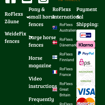
Pony & 
RoFlexs
Payment
RoFlexs 
small horse 
International
&
Zäune
fences
Shipping:
RoFlexs
Australien
WeideFix 
Large horse 
fences
RoFlexs
fences
Dänemark
RoFlexs
Horse 
Finnland
magazine
RoFlexs
France
Video 
RoFlexs
instructions
Great
Britain
Frequently 
RoFlexs