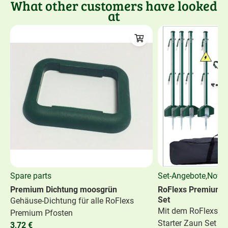
What other customers have looked
at
Spare parts
Set-Angebote
,
Novel
Premium Dichtung moosgrün
RoFlexs Premium E
Set
Gehäuse-Dichtung für alle RoFlexs
Mit dem RoFlexs P
Premium Pfosten
Starter Zaun Set bi
3,72
€