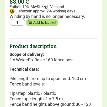
88,00
€
Enthält 19% MwSt.
zzgl.
Versand
Lieferzeit: approx. 2-4 working days
Winding by hand is no longer necessary.
Add to basket
Product description
Scope of delivery:
1 x WeideFix Basic 160 fence post
Technical data:
Pile length from tip to upper end: 160 cm
Fence band levels: 1
Tip/step: plastic / plastic
Fence tape length: 1 x 7.5 m
Fence band heights above ground: 30 - 130