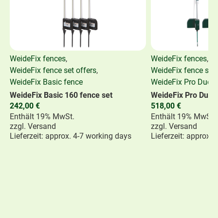
WeideFix fences
,
WeideFix fences
,
WeideFix fence set offers
,
WeideFix fence set 
WeideFix Basic fence
WeideFix Pro Duo f
WeideFix Basic 160 fence set
WeideFix Pro Duo 1
242,00
€
518,00
€
Enthält 19% MwSt.
Enthält 19% MwSt.
zzgl.
Versand
zzgl.
Versand
Lieferzeit: approx. 4-7 working days
Lieferzeit: approx.