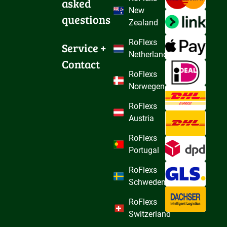
asked 
New
questions
Zealand
RoFlexs
Service + 
Netherlands
Contact
RoFlexs
Norwegen
RoFlexs
Austria
RoFlexs
Portugal
RoFlexs
Schweden
RoFlexs
Switzerland