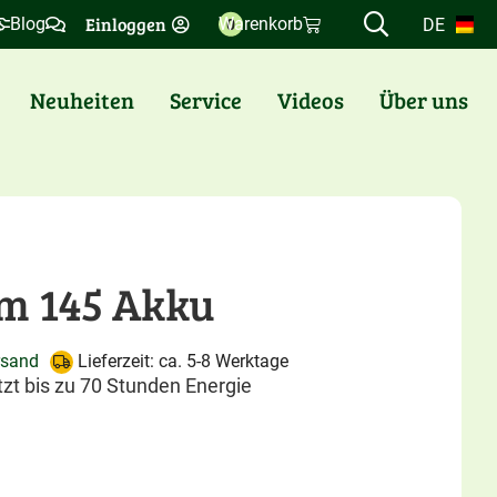
Einloggen
Blog
Warenkorb
DE
0
Neuheiten
Service
Videos
Über uns
m 145 Akku
rsand
Lieferzeit: ca. 5-8 Werktage
zt bis zu 70 Stunden Energie