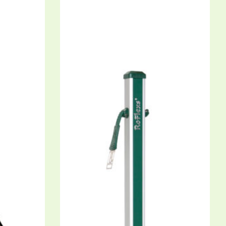
e
,
Pony &
RoFlexs Zäune
,
Premium Serie
,
Pony &
Kleinpferde-Zäune
fosten
RoFlexs Premium 145 Zaun Pfosten
Ideal für Kleinpferde bis 155 cm.
234,00
€
Enthält 19% MwSt.
zzgl.
Versand
Lieferzeit: ca. 5-8 Werktage