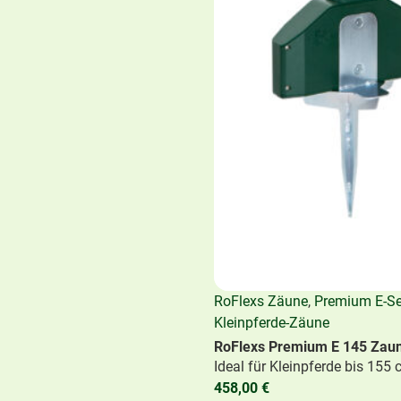
bau des Paddocks nach
Ulrike
Fahrt
Februar 
V. auf der Partner &
Inst
RoFlex
 senden wir mal etwas
RoFlexs Zäune
,
Premium E-Se
Kleinpferde-Zäune
RoFlexs Premium E 145 Zaun
Ideal für Kleinpferde bis 155 
458,00
€