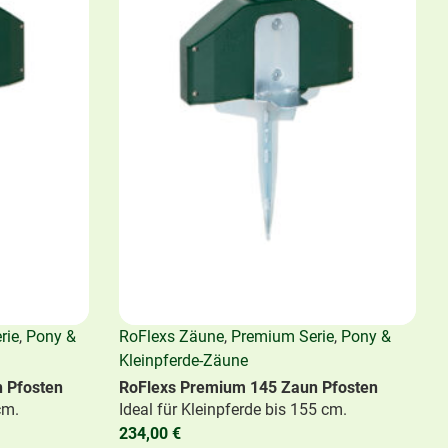
 Firk, welches seit dem weiterhin auch als RoFlexs
eam sehr erfolgreich unterwegs ist
25, 2021
agram
s findet Ihr jetzt auch auf Instagram
rie
,
Pony &
RoFlexs Zäune
,
Premium Serie
,
Pony &
Kleinpferde-Zäune
 Pfosten
RoFlexs Premium 145 Zaun Pfosten
cm.
Ideal für Kleinpferde bis 155 cm.
234,00
€