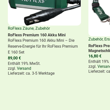
RoFlexs Zäune
,
Zubehör
RoFlexs Premium 160 Akku Mini
Zubehör
,
Ers
RoFlexs Premium 160 Akku Mini – Die
RoFlexs Pre
Reserve-Energie für Ihr RoFlexs Premium
Magnetschl
E 160 Set
16,80
€
89,00
€
Enthält 19%
Enthält 19% MwSt.
RoFlexs Zäune
,
Basic Serie
,
Pony &
RoFlexs Zä
zzgl.
Versan
zzgl.
Versand
Kleinpferde-Zäune
Kleinpferde
Lieferzeit: c
Lieferzeit: ca. 3-5 Werktage
RoFlexs Basic 98 Zaun Pfosten
RoFlexs Bas
Ideal für Shetlandponys
Ideal für Kl
168,00
€
172,00
€
Enthält 19% MwSt.
Enthält 19%
zzgl.
Versand
zzgl.
Versan
Lieferzeit: ca. 5-8 Werktage
Lieferzeit: c