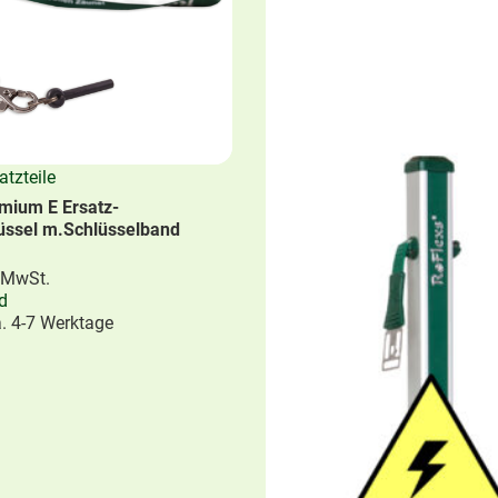
atzteile
mium E Ersatz-
üssel m.Schlüsselband
 MwSt.
une
,
Basic Serie
,
Pony &
RoFlexs Zäune
,
Premium Seri
d
-Zäune
Kleinpferde-Zäune
a. 4-7 Werktage
ic 145 Zaun Pfosten
RoFlexs Premium 98 Zaun P
einpferde bis 155 cm.
Ideal für Shetlandponys
228,00
€
 MwSt.
Enthält 19% MwSt.
d
zzgl.
Versand
a. 5-8 Werktage
Lieferzeit: ca. 5-8 Werktage