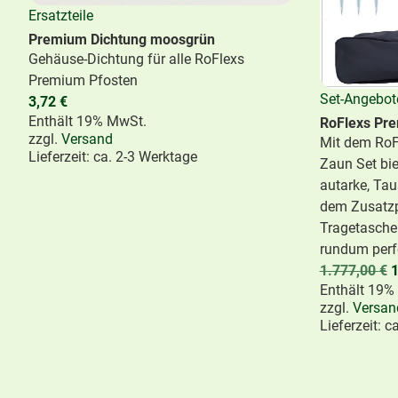
Ersatzteile
Premium Dichtung moosgrün
Gehäuse-Dichtung für alle RoFlexs
Premium Pfosten
Set-Angebot
3,72
€
Enthält 19% MwSt.
RoFlexs Pre
zzgl.
Versand
Mit dem RoF
Lieferzeit: ca. 2-3 Werktage
Zaun Set bie
autarke, Ta
dem Zusatzp
Tragetasche
rundum perf
1.777,00
€
1
Enthält 19%
zzgl.
Versan
Lieferzeit: c