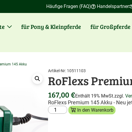
Häufige Fragen (FAQ)
Handelspartner
te
für Pony & Kleinpferde
für Großpferde
remium 145 Akku
Artikel-Nr: 10511103
Zuletzt angesehen:
RoFlexs Premiu
167,00
€
Enthält 19% MwSt.
zzgl.
Ve
RoFlexs Premium 145 Akku - Neu jet
In den Warenkorb