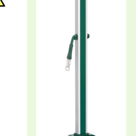
agazin:
 2021
ockplatten für Reitsport und
haltung
innovative Kombination aus Form und Material
ht unseren Paddockplatten / Reitplatzgitter eine
 hohe Belastbarkeit bei gleichzeitig hoher
zität.
2010
exs unterstützt das Fahrteam von Ulrike
idt
2010 unterstützt RoFlexs das Fahrteam rund um