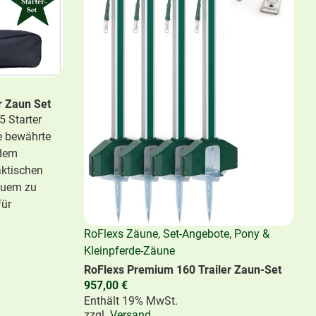
r Zaun Set
 Starter
e bewährte
 dem
aktischen
quem zu
für
RoFlexs Zäune
,
Set-Angebote
,
Pony &
Kleinpferde-Zäune
RoFlexs Premium 160 Trailer Zaun-Set
957,00
€
Enthält 19% MwSt.
zzgl.
Versand