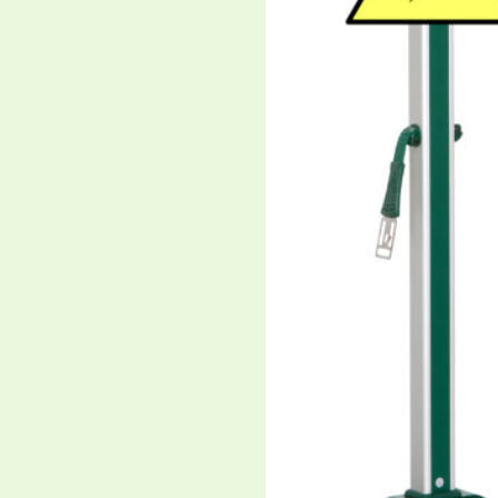
te Artikel aus unserem Pferdem
März 10,
r mit mobilem
Padd
em
Tier
ger mit RoFlexs
Eine 
erte
verlei
extrem
Elasti
Mai 30, 
 jeder Situation eine
RoFl
Schm
h dankbar für den
Seit 