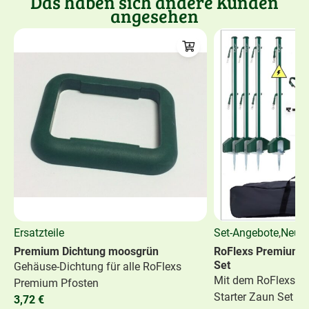
Das haben sich andere Kunden
angesehen
Ersatzteile
Set-Angebote
,
Neuhe
Premium Dichtung moosgrün
RoFlexs Premium E
Set
Gehäuse-Dichtung für alle RoFlexs
Mit dem RoFlexs P
Premium Pfosten
Starter Zaun Set bi
3,72
€