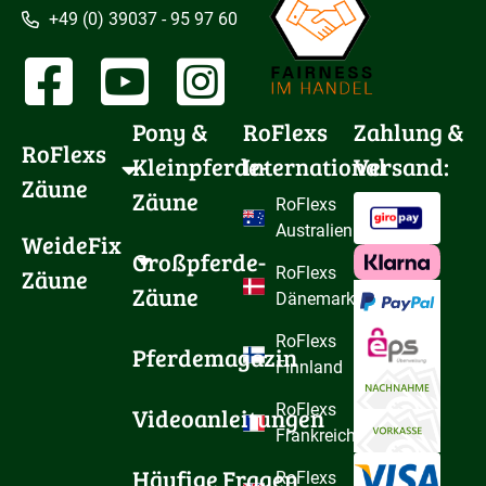
+49 (0) 39037 - 95 97 60
Pony & 
RoFlexs
Zahlung &
RoFlexs 
Kleinpferde-
International
Versand:
Zäune
Zäune
RoFlexs
Australien
WeideFix 
Großpferde-
Zäune
RoFlexs
Zäune
Dänemark
RoFlexs
Pferdemagazin
Finnland
RoFlexs
Videoanleitungen
Frankreich
Häufige Fragen
RoFlexs