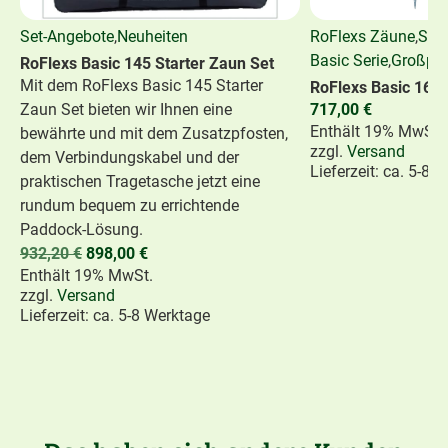
Set-Angebote
,
Neuheiten
RoFlexs Zäune
,
Set
Basic Serie
,
Großpfe
RoFlexs Basic 145 Starter Zaun Set
Mit dem RoFlexs Basic 145 Starter
RoFlexs Basic 160 
Zaun Set bieten wir Ihnen eine
717,00
€
Enthält 19% MwSt.
bewährte und mit dem Zusatzpfosten,
zzgl.
Versand
dem Verbindungskabel und der
Lieferzeit: ca. 5-8 
praktischen Tragetasche jetzt eine
rundum bequem zu errichtende
Paddock-Lösung.
932,20
€
898,00
€
Enthält 19% MwSt.
zzgl.
Versand
Lieferzeit: ca. 5-8 Werktage