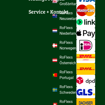
Großbritannien
Service + Kontakt
RoFlexs
Neuseeland
RoFlexs
Niederlande
RoFlexs
Norwegen
RoFlexs
Österreich
RoFlexs
Portugal
RoFlexs
Schweden
RoFlexs