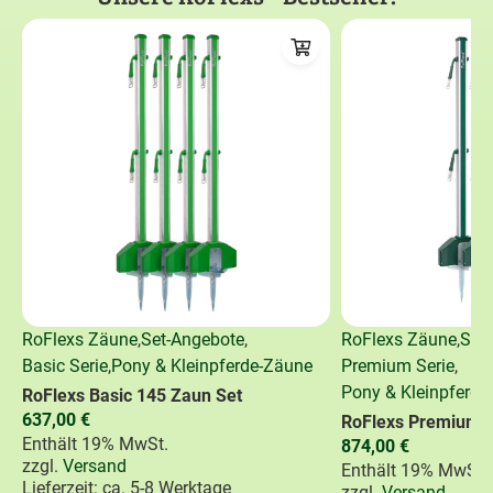
RoFlexs Zäune
,
Set-Angebote
,
RoFlexs Zäune
,
Set
Basic Serie
,
Pony & Kleinpferde-Zäune
Premium Serie
,
Pony & Kleinpferde
RoFlexs Basic 145 Zaun Set
637,00
€
RoFlexs Premium 1
Enthält 19% MwSt.
874,00
€
zzgl.
Versand
Enthält 19% MwSt.
Lieferzeit: ca. 5-8 Werktage
zzgl.
Versand