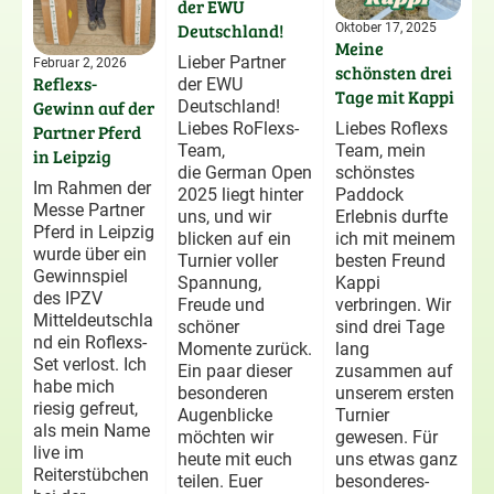
der EWU
Deutschland!
Oktober 17, 2025
Meine
Lieber Partner
Februar 2, 2026
schönsten drei
Reflexs-
der EWU
Tage mit Kappi
Deutschland!
Gewinn auf der
Liebes RoFlexs-
Liebes Roflexs
Partner Pferd
Team,
Team, mein
in Leipzig
die German Open
schönstes
Im Rahmen der
2025 liegt hinter
Paddock
Messe Partner
uns, und wir
Erlebnis durfte
Pferd in Leipzig
blicken auf ein
ich mit meinem
wurde über ein
Turnier voller
besten Freund
Gewinnspiel
Spannung,
Kappi
des IPZV
Freude und
verbringen. Wir
Mitteldeutschla
schöner
sind drei Tage
nd ein Roflexs-
Momente zurück.
lang
Set verlost. Ich
Ein paar dieser
zusammen auf
habe mich
besonderen
unserem ersten
riesig gefreut,
Augenblicke
Turnier
als mein Name
möchten wir
gewesen. Für
live im
heute mit euch
uns etwas ganz
Reiterstübchen
teilen. Euer
besonderes-