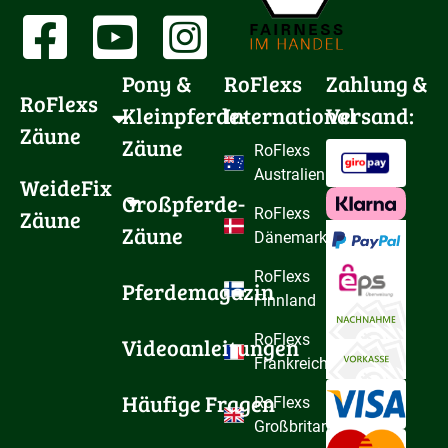
Pony & 
RoFlexs
Zahlung &
RoFlexs 
Kleinpferde-
International
Versand:
Zäune
Zäune
RoFlexs
Australien
WeideFix 
Großpferde-
Zäune
RoFlexs
Zäune
Dänemark
RoFlexs
Pferdemagazin
Finnland
RoFlexs
Videoanleitungen
Frankreich
Häufige Fragen
RoFlexs
Großbritannien