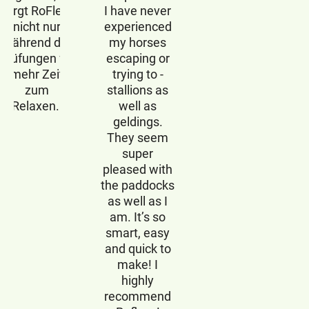
sorgt RoFlexs
I have never
nicht nur
experienced
während der
my horses
Prüfungen für
escaping or
mehr Zeit
trying to -
zum
stallions as
Relaxen.
well as
geldings.
They seem
super
pleased with
the paddocks
as well as I
am. It’s so
smart, easy
and quick to
make! I
highly
recommend