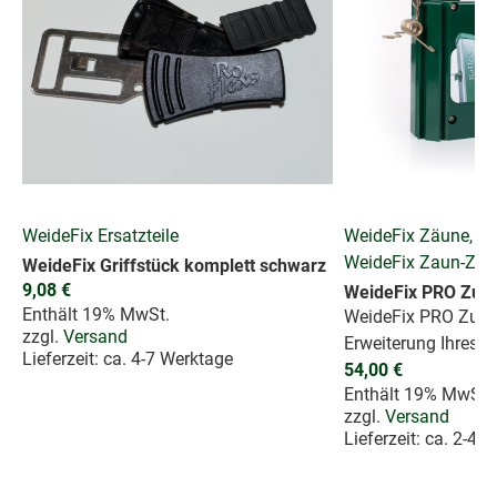
WeideFix Ersatzteile
WeideFix Zäune
,
WeideFix Zaun-Zub
WeideFix Griffstück komplett schwarz
9,08
€
WeideFix PRO Zusa
Enthält 19% MwSt.
WeideFix PRO Zusa
zzgl.
Versand
Erweiterung Ihres 
Lieferzeit: ca. 4-7 Werktage
54,00
€
Enthält 19% MwSt.
zzgl.
Versand
Lieferzeit: ca. 2-4 