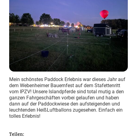
RoFlexs Zäune
,
Basic Serie
,
RoFlexs Zäune
,
Basic
Pony & Kleinpferde-Zäune
Pony & Kleinpferde-
RoFlexs Basic 98 Zaun Pfosten
RoFlexs Basic 145 Z
Ideal für Shetlandponys
Ideal für Kleinpferde
168,00
€
172,00
€
Enthält 19% MwSt.
Enthält 19% MwSt.
zzgl.
Versand
zzgl.
Versand
Lieferzeit: ca. 5-8 Werktage
Lieferzeit: ca. 5-8 W
Mein schönstes Paddock Erlebnis war dieses Jahr auf
dem Webenheimer Bauernfest auf dem Stafettenritt
vom IPZV! Unsere Islandpferde sind total mutig a den
ganzen Fahrgeschäften vorbei gelaufen und haben
dann auf der Paddockwiese den aufsteigenden und
leuchtenden HeißLuftballons zugesehen. Einfach ein
tolles Erlebnis!
Teilen: