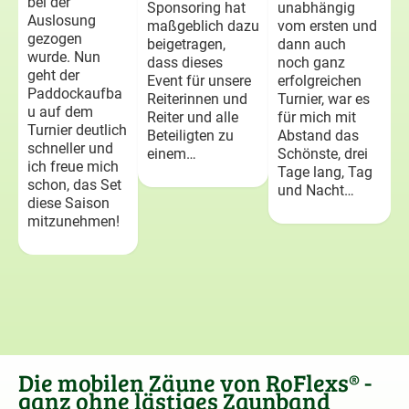
bei der
Sponsoring hat
unabhängig
Auslosung
maßgeblich dazu
vom ersten und
gezogen
beigetragen,
dann auch
wurde. Nun
dass dieses
noch ganz
geht der
Event für unsere
erfolgreichen
Paddockaufba
Reiterinnen und
Turnier, war es
u auf dem
Reiter und alle
für mich mit
Turnier deutlich
Beteiligten zu
Abstand das
schneller und
einem…
Schönste, drei
ich freue mich
Tage lang, Tag
schon, das Set
und Nacht…
diese Saison
mitzunehmen!
Die mobilen Zäune von RoFlexs® -
ganz ohne lästiges Zaunband