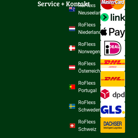
Service + Kontakt
RoFlexs
Neuseeland
RoFlexs
Niederlande
RoFlexs
Norwegen
RoFlexs
Österreich
RoFlexs
Portugal
RoFlexs
Schweden
RoFlexs
Schweiz