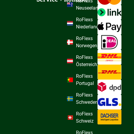
RoFlexs
Neuseeland
RoFlexs
Niederlande
RoFlexs
Norwegen
RoFlexs
Österreich
RoFlexs
Portugal
RoFlexs
Schweden
RoFlexs
Schweiz
RoFlexs