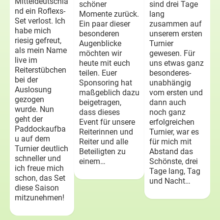
Mitteldeutschla
schöner
sind drei Tage
nd ein Roflexs-
Momente zurück.
lang
Set verlost. Ich
Ein paar dieser
zusammen auf
habe mich
besonderen
unserem ersten
riesig gefreut,
Augenblicke
Turnier
als mein Name
möchten wir
gewesen. Für
live im
heute mit euch
uns etwas ganz
Reiterstübchen
teilen. Euer
besonderes-
bei der
Sponsoring hat
unabhängig
Auslosung
maßgeblich dazu
vom ersten und
gezogen
beigetragen,
dann auch
wurde. Nun
dass dieses
noch ganz
geht der
Event für unsere
erfolgreichen
Paddockaufba
Reiterinnen und
Turnier, war es
u auf dem
Reiter und alle
für mich mit
Turnier deutlich
Beteiligten zu
Abstand das
schneller und
einem…
Schönste, drei
ich freue mich
Tage lang, Tag
schon, das Set
und Nacht…
diese Saison
mitzunehmen!