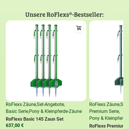
Unsere RoFlexs®-Bestseller:
RoFlexs Zäune
,
Set-Angebote
,
RoFlexs Zäune
,
Set
Basic Serie
,
Pony & Kleinpferde-Zäune
Premium Serie
,
Pony & Kleinpferde
RoFlexs Basic 145 Zaun Set
637,00
€
RoFlexs Premium 1