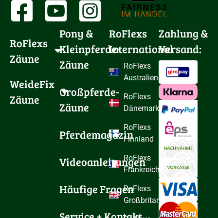
Pony & 
RoFlexs
Zahlung &
RoFlexs 
Kleinpferde-
International
Versand:
Zäune
Zäune
RoFlexs
Australien
WeideFix 
Großpferde-
Zäune
RoFlexs
Zäune
Dänemark
RoFlexs
Pferdemagazin
Finnland
RoFlexs
Videoanleitungen
Frankreich
Häufige Fragen
RoFlexs
Großbritannien
Service + Kontakt