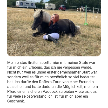
RoFlexs Zäune
,
Basic Serie
,
RoFlexs Zäune
,
Basic
Pony & Kleinpferde-Zäune
Pony & Kleinpferde-
RoFlexs Basic 98 Zaun Pfosten
RoFlexs Basic 145 Z
Ideal für Shetlandponys
Ideal für Kleinpferde
168,00
€
172,00
€
Enthält 19% MwSt.
Enthält 19% MwSt.
zzgl.
Versand
zzgl.
Versand
Lieferzeit: ca. 5-8 Werktage
Lieferzeit: ca. 5-8 W
Mein erstes Breitensportturnier mit meiner Stute war
für mich ein Erlebnis, das ich nie vergessen werde.
Nicht nur, weil es unser erster gemeinsamer Start war,
sondern weil es für mich persönlich so viel bedeutet
hat. Ich durfte den Roflexs-Zaun von einer Freundin
ausleihen und hatte dadurch die Möglichkeit, meinem
Pferd einen sicheren Paddock zu bieten – etwas, das
für viele selbstverständlich ist, für mich aber ein
Geschenk.