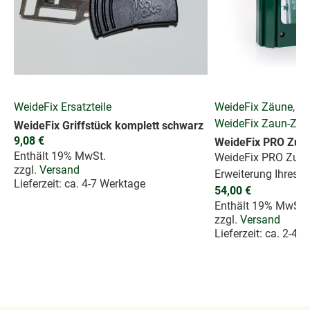
WeideFix Ersatzteile
WeideFix Zäune
,
WeideFix Zaun-Zub
WeideFix Griffstück komplett schwarz
9,08
€
WeideFix PRO Zusa
Enthält 19% MwSt.
WeideFix PRO Zusa
zzgl.
Versand
Erweiterung Ihres 
Lieferzeit: ca. 4-7 Werktage
54,00
€
Enthält 19% MwSt.
zzgl.
Versand
Lieferzeit: ca. 2-4 