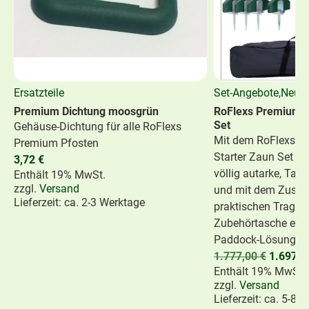
Ersatzteile
Set-Angebote
,
Neuhe
Premium Dichtung moosgrün
RoFlexs Premium E
Set
Gehäuse-Dichtung für alle RoFlexs
Mit dem RoFlexs P
Premium Pfosten
Starter Zaun Set bi
3,72
€
völlig autarke, Ta
Enthält 19% MwSt.
zzgl.
Versand
und mit dem Zusatz
Lieferzeit: ca. 2-3 Werktage
praktischen Traget
Zubehörtasche eine
Paddock-Lösung.
1.777,00
€
1.697,
Enthält 19% MwSt.
zzgl.
Versand
Lieferzeit: ca. 5-8 