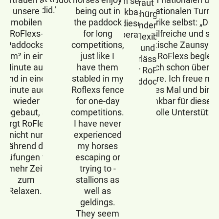
bin sehr
vertraut Lisa
did."
unsere
being out in
internationalen Turnie
dankbar für
Schürger
mobilen
the paddock
Ulrike selbst: „Das
diese
besonders auf
RoFlexs-
for long
hilfreiche und so
Kooperation."
die Flexibilität
Paddocks.
competitions,
praktische Zaunsys
und
56m² in einer
just like I
von RoFlexs begleit
Zuverlässigkeit
Minute auf-
have them
mich schon über 1
ihrer RoFlexs
und in einer
stabled in my
Jahre. Ich freue mi
Paddocks.
Minute auch
Roflexs fence
jedes Mal und bin s
wieder
for one-day
dankbar für diese s
abgebaut, so
competitions.
wertvolle Unterstützu
sorgt RoFlexs
I have never
nicht nur
experienced
während der
my horses
Prüfungen für
escaping or
mehr Zeit
trying to -
zum
stallions as
Relaxen.
well as
geldings.
They seem