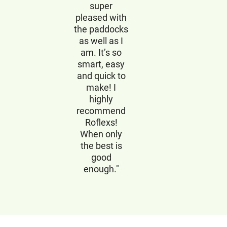
super
pleased with
the paddocks
as well as I
am. It’s so
smart, easy
and quick to
make! I
highly
recommend
Roflexs!
When only
the best is
good
enough."