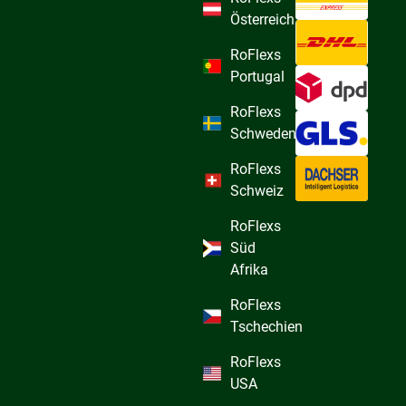
Österreich
RoFlexs
Portugal
RoFlexs
Schweden
RoFlexs
Schweiz
RoFlexs
Süd
Afrika
RoFlexs
Tschechien
RoFlexs
USA