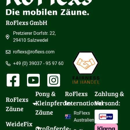
RoFlexs GmbH
Pretzierer Dorfstr. 22,
29410 Salzwedel
roflexs@roflexs.com
+49 (0) 39037 - 95 97 60
Pony & 
RoFlexs
Zahlung &
RoFlexs 
Kleinpferde-
International
Versand:
Zäune
Zäune
RoFlexs
Australien
WeideFix 
Großpferde-